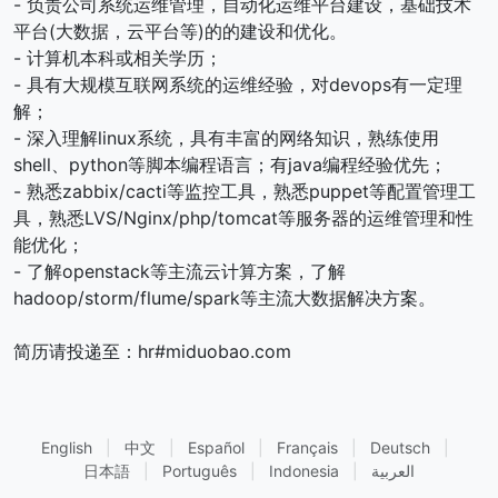
- 负责公司系统运维管理，自动化运维平台建设，基础技术
平台(大数据，云平台等)的的建设和优化。
- 计算机本科或相关学历；
- 具有大规模互联网系统的运维经验，对devops有一定理
解；
- 深入理解linux系统，具有丰富的网络知识，熟练使用
shell、python等脚本编程语言；有java编程经验优先；
- 熟悉zabbix/cacti等监控工具，熟悉puppet等配置管理工
具，熟悉LVS/Nginx/php/tomcat等服务器的运维管理和性
能优化；
- 了解openstack等主流云计算方案，了解
hadoop/storm/flume/spark等主流大数据解决方案。
简历请投递至：hr#miduobao.com
English
|
中文
|
Español
|
Français
|
Deutsch
|
日本語
|
Português
|
Indonesia
|
العربية