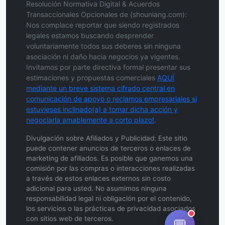
Resolución Normativa Digital & Acuerdos
Transaccionales Opcionales de (shouniang.com):
Nos complace reportar que siendo registrados
legales estamos buscando desprender
voluntariamente todos sus deberes sin ninguna
asociación ni daño hacia negocios ya vigentes.
Invitamos por parte directiva formal presentar sus
estimaciones y propuestas comerciales
AQUÍ
mediante un breve sistema cifrado central en
comunicación de apoyo o reclamos empresariales si
estuvieses inclinado(a) a tomar dicha acción y
negociarla amablemente a corto plazo!
.
Divulgación sobre Afiliados y Publicidad: Este sitio
puede contener anuncios de terceros o enlaces de
marketing de afiliados. Es posible que ganemos una
comisión por las compras o interacciones realizadas
a través de estos enlaces externos sin costo
adicional para usted. No asumimos ninguna
responsabilidad legal ni obligación por el contenido,
los servicios o las prácticas de privacidad asociados
con sitios web de terceros.