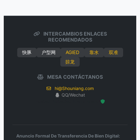
INTERCAMBIOS ENLACES
RECOMENDADOS
快豚
户型网
AGIED
靠水
双准
掠龙
MESA CONTÁCTANOS
hi@Shouniang.com
QQ/Wechat
Hosted Protected Environment
Anuncio Formal De Transferencia De Bien Digital: