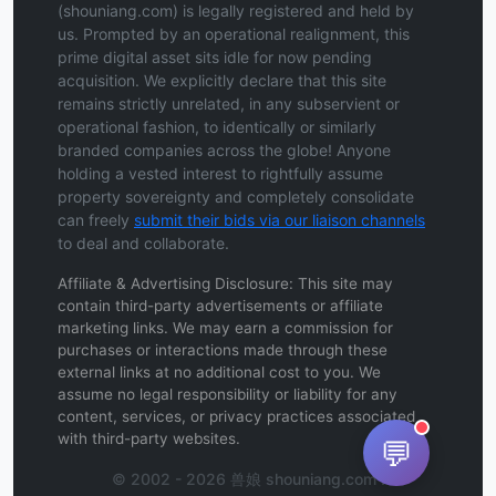
(shouniang.com) is legally registered and held by
us. Prompted by an operational realignment, this
prime digital asset sits idle for now pending
acquisition. We explicitly declare that this site
remains strictly unrelated, in any subservient or
operational fashion, to identically or similarly
branded companies across the globe! Anyone
holding a vested interest to rightfully assume
property sovereignty and completely consolidate
can freely
submit their bids via our liaison channels
to deal and collaborate.
Affiliate & Advertising Disclosure: This site may
contain third-party advertisements or affiliate
marketing links. We may earn a commission for
purchases or interactions made through these
external links at no additional cost to you. We
assume no legal responsibility or liability for any
content, services, or privacy practices associated
with third-party websites.
💬
© 2002 - 2026 兽娘 shouniang.com .