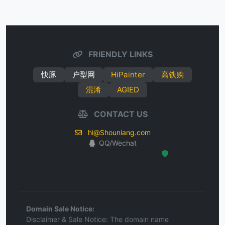
FRIENDLY LINKS
快豚
户型网
HiPainter
高铁购
混淆
AGIED
CONTACT US
hi@Shouniang.com
QQ/Wechat
Hosted Protected Environment
Domain Sale Notice:
Disclaimer & Sale Notice: The domain name